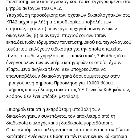
πανεπιστημιακού και τεχνολογικού τομέα εγγεγραμμένοι στα
μητρώα ανέργων του ΟΑΕΔ
Υποχρέωση προσκόμισης των σχετικών δικαιολογητικών στα
ΚΠΑ2 μέχρι την λήξη της προθεσμίας υποβολής των
αιτήσεων, έχουν: α) οι άνεργοι αρχηγοί μονογονεϊκών
οικογενειών, β) οι άνεργοι πτυχιούχοι ανώτατων
εκπαιδευτικών ιδρυμάτων πανεπιστημιακού και τεχνολογικού
τομέα που επιλέγουν ειδικότητα για την οποία απαιτείται
τίτλος σπουδών χαμηλότερης εκπαιδευτικής βαθμίδας γ) οι
άνεργοι όλων των ανωτέρω κατηγοριών οι οποίοι έχουν
εξαρτώμενα ανήλικα τέκνα. Δεν υποχρεούνται να
επανυποβάλουν δικαιολογητικά όσοι συμμετείχαν στην
προηγούμενη Δημόσια Πρόσκληση για 10.000 θέσεις
πλήρους απασχόλησης ειδικότητας Υ.Ε. Γενικών Καθηκόντων,
εφόσον δεν έχει υπάρξει μεταβολή.
Επισημαίνεται ότι η εκπρόθεσμη υποβολή των
δικαιολογητικών συνεπάγεται τον αποκλεισμό από τη
διαδικασία επιλογής και τη διαδικασία μοριοδότησης.
Οι ωφελούμενοι επιλέγονται και κατατάσσονται στον Πίνακα
Κατάταξης Ανέργων με βάση τα πέντε αντικειμενικά κριτήρια