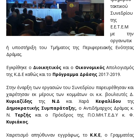
τακτικού
Συνεδρίου
της
Ε.Ε.Τ.Ε.Μ
με την
οργανωτικ
ή υποστήριξη του Τμήματος της Περιφερειακής Ενότητας
Δράμας.
Εγκρίθηκε ο
Διοικητικός
και ο
Οικονομικός
Απολογισμός
της Κ.Δ.Ε καθώς και το
Πρόγραμμα Δράσης
2017-2019.
Στην έναρξη των εργασιών του Συνεδρίου παρευρέθησαν και
χαιρέτησαν εκ μέρους των κομμάτων οι κ.κ. βουλευτές Δ.
Κυριαζίδης
της
Ν.Δ
και Χαρά
Κεφαλίδου
της
Δημοκρατικής Συμπαράταξη
ς, ο Αντιδήμαρχος Δράμας κ.
Ν.
Τερζής
και ο Πρόεδρος της Π.Ο.ΜΗ.Τ.Ε.Δ.Υ κ. Φ.
Κυριάκος
.
Χαιρετισμό απηύθυναν εγγράφως, το
Κ.Κ.Ε
, ο Γραμματέας