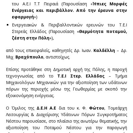
του Α.Ε.Ι Τ.Τ Πειραιά (Παρουσίαση «
Ήπιες Μορφές
Ενέργειας και περιβάλλον. Από την έρευνα στην
εφαρμογή
»)
Ενεργειακών & Περιβαλλοντικών ερευνών του Τ.Ε.Ι
Στερεάς Ελλάδος (Παρουσίαση «
Θερμότητα ποταμού,
ζέστη στην Πόλη
»),
από τους επικεφαλείς, καθηγητές Δρ. Ιωαν.
Καλδέλλη
– Δρ.
Μιχ.
Βραχόπουλο
, αντιστοίχως.
Επίσης προτάθηκε στη Δημοτική αρχή της Πόλης, η παροχή
τεχνογνωσίας από το
Τ.Ε.Ι Στερ. Ελλάδας
– Τμήμα
Μηχανολόγων Μηχανικών για την αξιοποίηση των υδάτινων
πόρων της περιοχής μέσω της Γεωθερμίας με σκοπό την
εξοικονόμηση ενέργειας.
Ο Όμιλος της
Δ.Ε.Η Α.Ε
δια του κ. Φ.
Φώτου
, Τομεάρχη
Λειτουργίας & Διαχείρισης Υδάτινων Πόρων Συγκροτήματος
Νέστου παρουσίασε, στο πλαίσιο της ανωτέρω θεματικής, την
αξιοποίηση του Ποταμού Νέστου για την παραγωγή