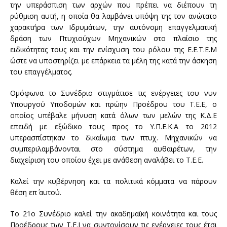
την υπεράσπιση των αρχών που πρέπει να διέπουν τη
ρύθμιση αυτή, η οποία θα λαμβάνει υπόψη της τον ανώτατο
χαρακτήρα των Ιδρυμάτων, την αυτόνομη επαγγελματική
δράση των Πτυχιούχων Μηχανικών στο πλαίσιο της
ειδικότητας τους και την ενίσχυση του ρόλου της Ε.Ε.Τ.Ε.Μ
ώστε να υποστηρίζει με επάρκεια τα μέλη της κατά την άσκηση
του επαγγέλματος.
Ομόφωνα το Συνέδριο στιγμάτισε τις ενέργειες του νυν
Υπουργού Υποδομών και πρώην Προέδρου του Τ.Ε.Ε, ο
οποίος υπέβαλε μήνυση κατά όλων των μελών της Κ.Δ.Ε
επειδή με εξώδικο τους προς το Υ.Π.Ε.Κ.Α το 2012
υπερασπίστηκαν το δικαίωμα των πτυχ. Μηχανικών να
συμπεριλαμβάνονται στο σύστημα αυθαιρέτων, την
διαχείριση του οποίου έχει με ανάθεση αναλάβει το Τ.Ε.Ε.
Καλεί την κυβέρνηση και τα πολιτικά κόμματα να πάρουν
θέση επ΄ αυτού.
Το 21ο Συνέδριο καλεί την ακαδημαϊκή κοινότητα και τους
Προέδρους των Τ.Ε.Ι να συντονίσουν τις ενέργειες τους έτσι