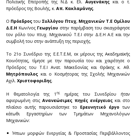
Πολιτικής Επιτροπής της Ν.Δ κ. Ελ.
Αυγενάκης
και ο τ.
πρόεδρος της Βουλής, κ.
Απ. Κακλαμάνης
.
Ο
Πρόεδρος
του
Συλλόγου Πτυχ. Μηχανικών Τ.Ε Ομίλου
Δ.Ε.Η
Κων/νος
Γεωργίου
στην παρέμβαση του σκιαγράφησε
τον ρόλο του πτυχ. Μηχανικού Τ.Ε.Ι στην Δ.Ε.Η Α.Ε και την
συμβολή του στην ανάπτυξη της περιοχής.
Το 21ο Συνέδριο της Ε.Ε.Τ.Ε.Μ, εκ μέρους της Ακαδημαϊκής
Κοινότητας, τίμησε με την παρουσία του και χαιρέτησε ο
Πρόεδρος του Τ.Ε.Ι Ανατ. Μακεδονίας και Θράκης κ. Αθ.
Μητρόπουλος
και ο Κοσμήτορας της Σχολής Μηχανικών
Αχιλ.
Χριστοφοριδης
.
ης
Η θεματολογία της 1
ημέρας του Συνεδρίου ήταν
αφιερωμένη στις
Ανανεώσιμες πηγές ενέργειας
και στο
πλαίσιο αυτής παρουσιάστηκε το
Ερευνητικό έργο
των
κάτωθι Εργαστηρίων των Τμημάτων Μηχανολόγων
Μηχανικών:
Ήπιων μορφών Ενεργείας & Προστασίας Περιβάλλοντος