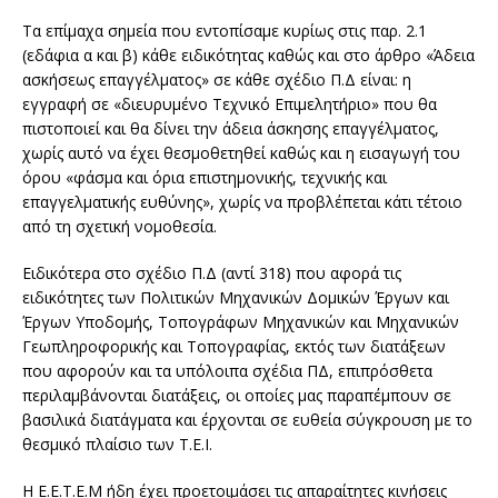
Τα επίμαχα σημεία που εντοπίσαμε κυρίως στις παρ. 2.1
(εδάφια α και β) κάθε ειδικότητας καθώς και στο άρθρο «Άδεια
ασκήσεως επαγγέλματος» σε κάθε σχέδιο Π.Δ είναι: η
εγγραφή σε «διευρυμένο Τεχνικό Επιμελητήριο» που θα
πιστοποιεί και θα δίνει την άδεια άσκησης επαγγέλματος,
χωρίς αυτό να έχει θεσμοθετηθεί καθώς και η εισαγωγή του
όρου «φάσμα και όρια επιστημονικής, τεχνικής και
επαγγελματικής ευθύνης», χωρίς να προβλέπεται κάτι τέτοιο
από τη σχετική νομοθεσία.
Ειδικότερα στο σχέδιο Π.Δ (αντί 318) που αφορά τις
ειδικότητες των Πολιτικών Μηχανικών Δομικών Έργων και
Έργων Υποδομής, Τοπογράφων Μηχανικών και Μηχανικών
Γεωπληροφορικής και Τοπογραφίας, εκτός των διατάξεων
που αφορούν και τα υπόλοιπα σχέδια ΠΔ, επιπρόσθετα
περιλαμβάνονται διατάξεις, οι οποίες μας παραπέμπουν σε
βασιλικά διατάγματα και έρχονται σε ευθεία σύγκρουση με το
θεσμικό πλαίσιο των Τ.Ε.Ι.
Η Ε.Ε.Τ.Ε.Μ ήδη έχει προετοιμάσει τις απαραίτητες κινήσεις