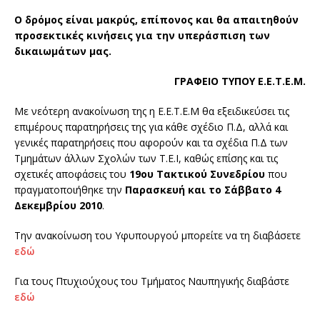
Ο δρόμος είναι μακρύς, επίπονος και θα απαιτηθούν
προσεκτικές κινήσεις για την υπεράσπιση των
δικαιωμάτων μας.
ΓΡΑΦΕΙΟ ΤΥΠΟΥ Ε.Ε.Τ.Ε.Μ.
Με νεότερη ανακοίνωση της η Ε.Ε.Τ.Ε.Μ θα εξειδικεύσει τις
επιμέρους παρατηρήσεις της για κάθε σχέδιο Π.Δ, αλλά και
γενικές παρατηρήσεις που αφορούν και τα σχέδια Π.Δ των
Τμημάτων άλλων Σχολών των Τ.Ε.Ι, καθώς επίσης και τις
σχετικές αποφάσεις του
19ου Τακτικού Συνεδρίου
που
πραγματοποιήθηκε την
Παρασκευή και το Σάββατο 4
Δεκεμβρίου 2010
.
Την ανακοίνωση του Υφυπουργού μπορείτε να τη διαβάσετε
εδώ
Για τους Πτυχιούχους του Τμήματος Ναυπηγικής διαβάστε
εδώ