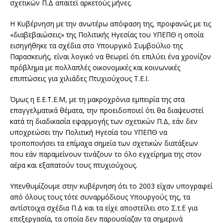
σχετικών Π.Δ απαιτεί αρκετούς μήνες.
Η Κυβέρνηση με την ανωτέρω απόφαση της, προφανώς με τις
«διαβεβαιώσεις» της Πολιτικής Ηγεσίας του ΥΠΕΠΘ η οποία
εισηγήθηκε τα σχέδια στο Υπουργικό Συμβούλιο της
Παρασκευής, είναι λογικό να θεωρεί ότι επιλύει ένα χρονίζον
πρόβλημα με πολλαπλές οικονομικές και κοινωνικές
επιπτώσεις για χιλιάδες Πτυχιούχους Τ.Ε.Ι.
Όμως η Ε.Ε.Τ.Ε.Μ, με τη μακροχρόνια εμπειρία της στα
επαγγελματικά θέματα, την προειδοποιεί ότι θα διαψευστεί
κατά τη διαδικασία εφαρμογής των σχετικών Π.Δ, εάν δεν
υποχρεώσει την Πολιτική Ηγεσία του ΥΠΕΠΘ να
τροποποιήσει τα επίμαχα σημεία των σχετικών διατάξεων
που εάν παραμείνουν τινάζουν το όλο εγχείρημα της στον
αέρα και εξαπατούν τους πτυχιούχους.
Υπενθυμίζουμε στην κυβέρνηση ότι το 2003 είχαν υπογραφεί
από όλους τους τότε συναρμόδιους Υπουργούς της, τα
αντίστοιχα σχέδια Π.Δ και τα είχε αποστείλει στο Σ.τ.Ε για
επεξεργασία, τα οποία δεν παρουσίαζαν τα σημερινά