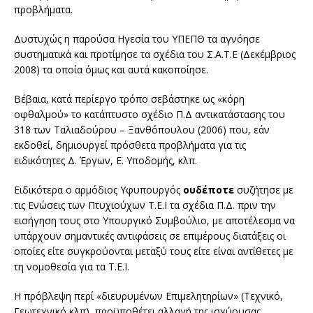
προβλήματα.
Δυστυχώς η παρούσα Ηγεσία του ΥΠΕΠΘ τα αγνόησε
συστηματικά και προτίμησε τα σχέδια του Σ.Α.Τ.Ε (Δεκέμβριος
2008) τα οποία όμως και αυτά κακοποίησε.
Βέβαια, κατά περίεργο τρόπο σεβάστηκε ως «κόρη
οφθαλμού» το κατάπτυστο σχέδιο Π.Δ αντικατάστασης του
318 των Ταλιαδούρου – Ξανθόπουλου (2006) που, εάν
εκδοθεί, δημιουργεί πρόσθετα προβλήματα για τις
ειδικότητες Δ. Έργων, Ε. Υποδομής, κλπ.
Ειδικότερα ο αρμόδιος Υφυπουργός
ουδέποτε
συζήτησε με
τις Ενώσεις των Πτυχιούχων Τ.Ε.Ι τα σχέδια Π.Δ. πριν την
εισήγηση τους στο Υπουργικό Συμβούλιο, με αποτέλεσμα να
υπάρχουν σημαντικές αντιφάσεις σε επιμέρους διατάξεις οι
οποίες είτε συγκρούονται μεταξύ τους είτε είναι αντίθετες με
τη νομοθεσία για τα Τ.Ε.Ι.
Η πρόβλεψη περί «διευρυμένων Επιμελητηρίων» (Τεχνικό,
Γεωτεχνικό κλπ), προϋποθέτει αλλαγή της ισχύουσας