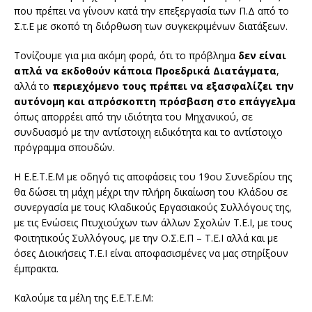
που πρέπει να γίνουν κατά την επεξεργασία των Π.Δ από το
Σ.τ.Ε με σκοπό τη διόρθωση των συγκεκριμένων διατάξεων.
Τονίζουμε για μια ακόμη φορά, ότι το πρόβλημα
δεν είναι
απλά να εκδοθούν κάποια Προεδρικά Διατάγματα
,
αλλά το
περιεχόμενο τους πρέπει να εξασφαλίζει την
αυτόνομη και απρόσκοπτη πρόσβαση στο επάγγελμα
όπως απορρέει από την ιδιότητα του Μηχανικού, σε
συνδυασμό με την αντίστοιχη ειδικότητα και το αντίστοιχο
πρόγραμμα σπουδών.
Η Ε.Ε.Τ.Ε.Μ με οδηγό τις αποφάσεις του 19ου Συνεδρίου της
θα δώσει τη μάχη μέχρι την πλήρη δικαίωση του Κλάδου σε
συνεργασία με τους Κλαδικούς Εργασιακούς Συλλόγους της,
με τις Ενώσεις Πτυχιούχων των άλλων Σχολών Τ.Ε.Ι, με τους
Φοιτητικούς Συλλόγους, με την Ο.Σ.Ε.Π – Τ.Ε.Ι αλλά και με
όσες Διοικήσεις Τ.Ε.Ι είναι αποφασισμένες να μας στηρίξουν
έμπρακτα.
Καλούμε τα μέλη της Ε.Ε.Τ.Ε.Μ: