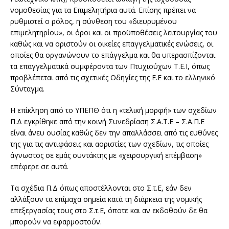
νομοθεσίας για τα Επιμελητήρια αυτά. Επίσης πρέπει να
ρυθμιστεί ο ρόλος, η σύνθεση του «διευρυμένου
επιμελητηρίου», οι όροι και οι προϋποθέσεις λειτουργίας του
καθώς και να οριστούν οι οικείες επαγγελματικές ενώσεις, οι
οποίες θα οργανώνουν το επάγγελμα και θα υπερασπίζονται
τα επαγγελματικά συμφέροντα των Πτυχιούχων Τ.Ε.Ι, όπως
προβλέπεται από τις σχετικές Οδηγίες της Ε.Ε και το ελληνικό
Σύνταγμα.
Η επίκληση από το ΥΠΕΠΘ ότι η «τελική μορφή» των σχεδίων
Π.Δ εγκρίθηκε από την κοινή Συνεδρίαση Σ.Α.Τ.Ε – Σ.Α.Π.Ε
είναι άνευ ουσίας καθώς δεν την απαλλάσσει από τις ευθύνες
της για τις αντιφάσεις και αοριστίες των σχεδίων, τις οποίες
άγνωστος σε εμάς συντάκτης με «χειρουργική επέμβαση»
επέφερε σε αυτά.
Τα σχέδια Π.Δ όπως αποστέλλονται στο Σ.τ.Ε, εάν δεν
αλλάξουν τα επίμαχα σημεία κατά τη διάρκεια της νομικής
επεξεργασίας τους στο Σ.τ.Ε, όποτε και αν εκδοθούν δε θα
μπορούν να εφαρμοστούν.