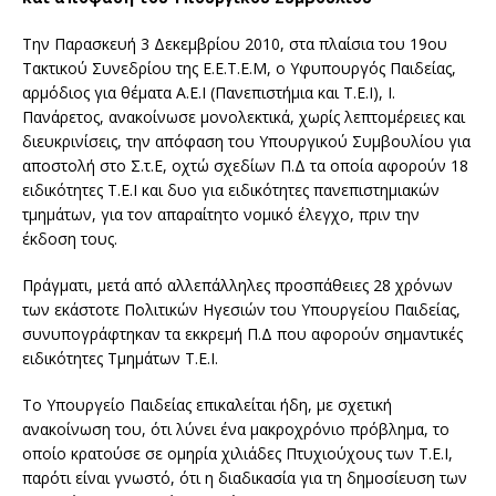
Την Παρασκευή 3 Δεκεμβρίου 2010, στα πλαίσια του 19ου
Τακτικού Συνεδρίου της Ε.Ε.Τ.Ε.Μ, ο Υφυπουργός Παιδείας,
αρμόδιος για θέματα Α.Ε.Ι (Πανεπιστήμια και Τ.Ε.Ι), Ι.
Πανάρετος, ανακοίνωσε μονολεκτικά, χωρίς λεπτομέρειες και
διευκρινίσεις, την απόφαση του Υπουργικού Συμβουλίου για
αποστολή στο Σ.τ.Ε, οχτώ σχεδίων Π.Δ τα οποία αφορούν 18
ειδικότητες Τ.Ε.Ι και δυο για ειδικότητες πανεπιστημιακών
τμημάτων, για τον απαραίτητο νομικό έλεγχο, πριν την
έκδοση τους.
Πράγματι, μετά από αλλεπάλληλες προσπάθειες 28 χρόνων
των εκάστοτε Πολιτικών Ηγεσιών του Υπουργείου Παιδείας,
συνυπογράφτηκαν τα εκκρεμή Π.Δ που αφορούν σημαντικές
ειδικότητες Τμημάτων Τ.Ε.Ι.
Το Υπουργείο Παιδείας επικαλείται ήδη, με σχετική
ανακοίνωση του, ότι λύνει ένα μακροχρόνιο πρόβλημα, το
οποίο κρατούσε σε ομηρία χιλιάδες Πτυχιούχους των Τ.Ε.Ι,
παρότι είναι γνωστό, ότι η διαδικασία για τη δημοσίευση των