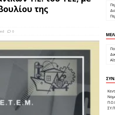
Πε
βουλίου της
Διο
Περ
zed
0
ΜΈΛ
Πο
Δικ
Αί
ΣΎΝ
Κεντ
Νομα
Π.Ο.
ΣΥ.Π