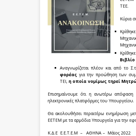
ΤΕΕ.
Κύρια σ
Κρίθη
Μηχανι
Μηχανικ
Κρίθηκ
Βιβλίο
Αναγνωρίζεται πλέον και από το 
φορέας
για την προώθηση των συμ
ΤΕΙ,
η οποία νομίμως τηρεί Μητρ
Επισημαίνουμε ότι η ανωτέρω απόφαση 
ηλεκτρονικές πλατφόρμες του Υπουργείου.
Θα ακολουθήσει περαιτέρω ενημέρωση μετά
ΕΕΤΕΜ με τα αρμόδια Υπουργεία για την εφ
Κ.Δ.Ε Ε.Ε.Τ.Ε.Μ – ΑΘΗΝΑ – Μάϊος 2022