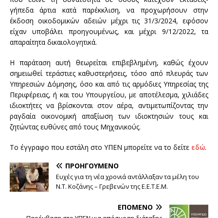
γήπεδα άρτια κατά παρέκκλιση, να προχωρήσουν στην
έκδοση οικοδομικών αδειών μέχρι τις 31/3/2024, εφόσον
είχαν υποβάλει προηγουμένως, και μέχρι 9/12/2022, τα
απαραίτητα δικαιολογητικά.
Η παράταση αυτή θεωρείται επιβεβλημένη, καθώς έχουν
σημειωθεί τεράστιες καθυστερήσεις, τόσο από πλευράς των
Υπηρεσιών Δόμησης, όσο και από τις αρμόδιες Υπηρεσίας της
Περιφέρειας, ή και του Υπουργείου, με αποτέλεσμα, χιλιάδες
ιδιοκτήτες να βρίσκονται στον αέρα, αντιμετωπίζοντας την
ραγδαία οικονομική απαξίωση των ιδιοκτησιών τους και
ζητώντας ευθύνες από τους Μηχανικούς.
Το έγγραφο που εστάλη στο ΥΠΕΝ μπορείτε να το δείτε
εδώ
.
ΠΡΟΗΓΟΎΜΕΝΟ
Ευχές για τη νέα χρονιά αντάλλαξαν τα μέλη του
Ν.Τ. Κοζάνης – Γρεβενών της Ε.Ε.Τ.Ε.Μ.
ΕΠΌΜΕΝΟ
Παρέμβαση στο ΥΠΕΝ για απόσυρση διάταξης