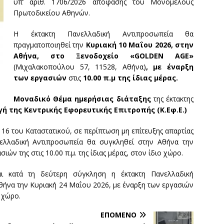
υπ’ αριθ. 1706/2026 απόφασης του Μονομελούς
Πρωτοδικείου Αθηνών.
Η έκτακτη Πανελλαδική Αντιπροσωπεία θα
πραγματοποιηθεί την
Κυριακή 10 Μαΐου 2026,
στην
Αθήνα, στο Ξενοδοχείο «
GOLDEN
AGE
»
(Μιχαλακοπούλου 57, 11528, Αθήνα)
, με έναρξη
των εργασιών
στις
10.00 π.μ της ίδιας μέρας.
Μοναδικό Θέμα ημερήσιας διάταξης
της έκτακτης
γή της Κεντρικής Εφορευτικής Επιτροπής (Κ.Εφ.Ε.)
6 του Καταστατικού, σε περίπτωση μη επίτευξης απαρτίας
ελλαδική Αντιπροσωπεία θα συγκληθεί στην Αθήνα την
ών της στις 10.00 π.μ. της ίδιας μέρας, στον ίδιο χώρο.
αι κατά τη δεύτερη σύγκληση η έκτακτη Πανελλαδική
θήνα την Κυριακή 24 Μαΐου 2026, με έναρξη των εργασιών
ο χώρο.
ΕΠΌΜΕΝΟ