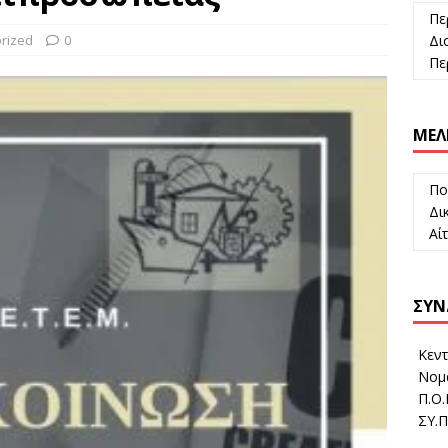
Πε
rized
0
Διο
Περ
ΜΈΛ
Πο
Δικ
Αί
ΣΎΝ
Κεντ
Νομα
Π.Ο.
ΣΥ.Π